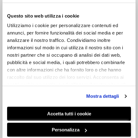
delle tab con dei prezzi che potete
linkare, ad esempio, a delle pagine di
Questo sito web utilizza i cookie
categoria di prodotti. Molto indicato
per E-Commerce;
Utilizziamo i cookie per personalizzare contenuti ed
Estensione di promozione
: anche in
annunci, per fornire funzionalità dei social media e per
questo caso si tratta di un’estensione
analizzare il nostro traffico. Condividiamo inoltre
adatta agli E-Commerce che ci
informazioni sul modo in cui utilizza il nostro sito con i
permetterà di aggiungere un link ad
nostri partner che si occupano di analisi dei dati web,
una promozione in corso, indicando,
pubblicità e social media, i quali potrebbero combinarle
ad esempio, uno sconto percentuale
con altre informazioni che ha fornito loro o che hanno
che vogliamo applicare;
raccolto dal suo utilizzo dei loro servizi. Acconsenta ai
Estensione modulo per i lead
BETA
:
nostri cookie se continua ad utilizzare il nostro sito web.
questa è l’ultima arrivata ed è
Mostra dettagli
un’estensione ancora in fase BETA
che ci permetterà di raccogliere i
Accetta tutti i cookie
contatti delle persone, direttamente
dagli annunci, senza che gli utenti
entrino nemmeno nel sito!!
Personalizza