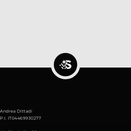
Andrea Dittadi
P.I. IT04469930277