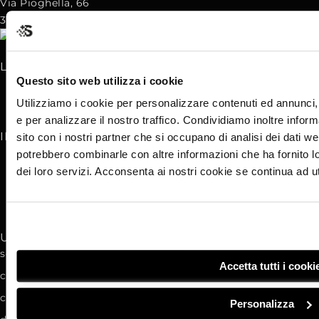
Via Pioghella, 66
30032 – Fiesso D’Artico (VE)
LINK UTILI
Questo sito web utilizza i cookie
FAQ
Utilizziamo i cookie per personalizzare contenuti ed annunci, 
e per analizzare il nostro traffico. Condividiamo inoltre inform
INFORMAZIONI LEGALI
sito con i nostri partner che si occupano di analisi dei dati we
potrebbero combinarle con altre informazioni che ha fornito l
Politica sulla privacy
dei loro servizi. Acconsenta ai nostri cookie se continua ad ut
Politica sui cookies
ULTIMI ARTICOLI
scrivere un articolo su wordpress in ottica seo
Accetta tutti i cooki
come scegliere le parole chiave
cosa cercano le persone su google?
Personalizza