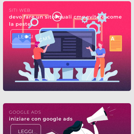
SITI WEB
devo fare un sito! quali cms evitare come
la peste!
LEGGI
GOOGLE ADS
iniziare con google ads
LEGGI