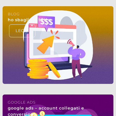
BLOG
ho sbagliato tutto
LEGGI
GOOGLE ADS
google ads – account collegati e
conversioni