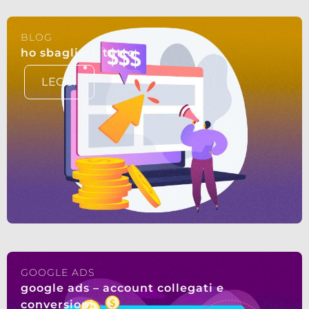
BLOG
ho sbagliato tutto
LEGGI
GOOGLE ADS
google ads – account collegati e
conversioni