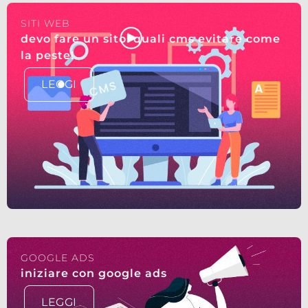
SITI WEB
devo fare un sito! quali cms evitare come
la peste!
LEGGI
GOOGLE ADS
iniziare con google ads
LEGGI