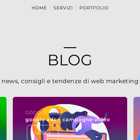
HOME
SERVIZI
PORTFOLIO
BLOG
news, consigli e tendenze di web marketing
GOOGLE ADS
google ads – campagne video
LEGGI