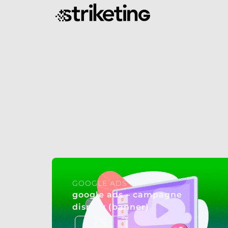
GOOGLE ADS
google ads – campagne
display (banner)