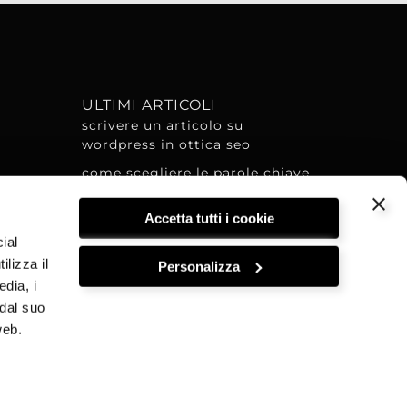
I
ULTIMI ARTICOLI
scrivere un articolo su
wordpress in ottica seo
come scegliere le parole chiave
cosa cercano le persone su
Accetta tutti i cookie
google?
ial
devo fare un sito! quali cms
ilizza il
Personalizza
evitare come la peste!
edia, i
iniziare con google ads
 dal suo
google ads – campagne
web.
shopping
estensioni dell’annuncio
ho sbagliato tutto