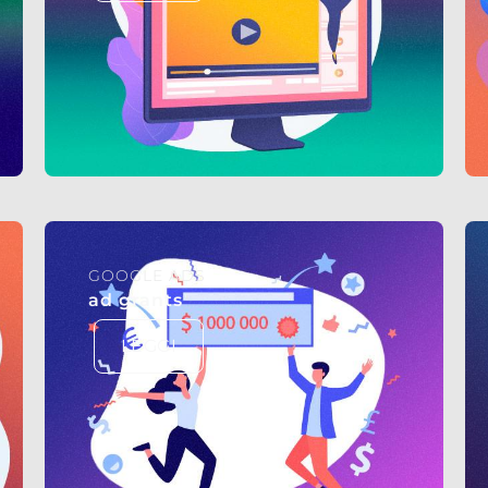
GOOGLE ADS
ad grants
LEGGI