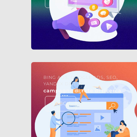
LEGGI
BING ADS
,
GOOGLE ADS
,
SEO
,
YANDEX DIRECT
campagne di rete di ricerca
LEGGI