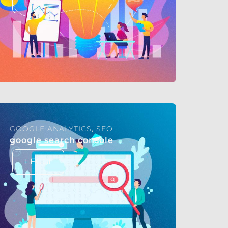
LEGGI
GOOGLE ANALYTICS
,
SEO
google search console
LEGGI