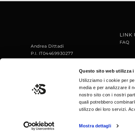
LINK 
FAQ
Andrea Dittadi
P.I. IT04469930277
Via Pioghella, 66
Questo sito web utilizza i
30032 – Fiesso D’Artico (VE)
Utilizziamo i cookie per pe
media e per analizzare il no
nostro sito con i nostri par
quali potrebbero combinarl
utilizzo dei loro servizi. A
Mostra dettagli