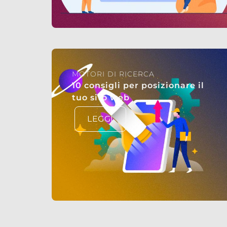
MOTORI DI RICERCA
10 consigli per posizionare il
tuo sito web
LEGGI