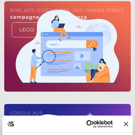
BING ADS
,
GOOGLE ADS
,
SEO
,
YANDEX DIRECT
campagne di rete di ricerca
LEGGI
GOOGLE ADS
ad grants
LEGGI