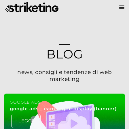
BLOG
news, consigli e tendenze di web
marketing
GOOGLE ADS
google ads – campagne display (banner)
LEGGI